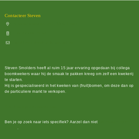
Contacteer Steven
Vissenakenstraat 492, 3300 Tienen
+32 470 88 79 94
info@boomkwekerijhageland.be
Steven Smolders heeft al ruim 15 jaar ervaring opgedaan bij collega
boomkwekers waar hij de smaak te pakken kreeg om zelf een kwekerij
te starten.
Hij is gespecialiseerd in het kweken van (fruit)bomen, om deze dan op
de particuliere markt te verkopen.
Bekijk ons groot assortiment.
Ben je op zoek naar iets
specifiek?
Aarzel dan niet
om contact op te
nemen
.