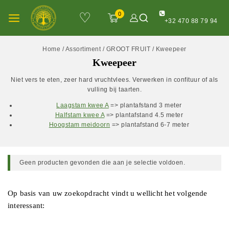
♡
0
+32 470 88 79 94
Home
/
Assortiment
/
GROOT FRUIT
/
Kweepeer
Kweepeer
Niet vers te eten, zeer hard vruchtvlees. Verwerken in confituur of als
vulling bij taarten.
Laagstam kwee A
=> plantafstand 3 meter
Halfstam kwee A
=> plantafstand 4.5 meter
Hoogstam meidoorn
=> plantafstand 6-7 meter
Geen producten gevonden die aan je selectie voldoen.
Op basis van uw zoekopdracht vindt u wellicht het volgende
interessant: