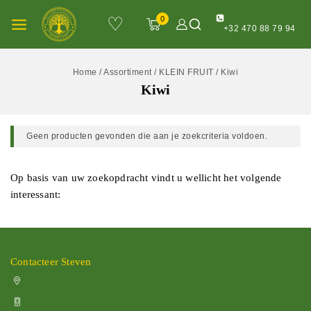
♡
0
+32 470 88 79 94
Home
/
Assortiment
/
KLEIN FRUIT
/
Kiwi
Kiwi
Geen producten gevonden die aan je zoekcriteria voldoen.
Op basis van uw zoekopdracht vindt u wellicht het volgende
interessant:
Contacteer Steven
Vissenakenstraat 492, 3300 Tienen
+32 470 88 79 94