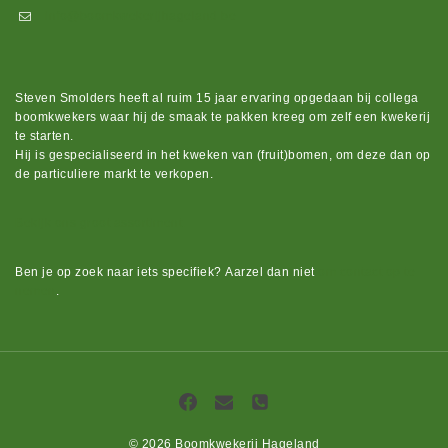
info@boomkwekerijhageland.be
Steven Smolders heeft al ruim 15 jaar ervaring opgedaan bij collega
boomkwekers waar hij de smaak te pakken kreeg om zelf een kwekerij
te starten.
Hij is gespecialiseerd in het kweken van (fruit)bomen, om deze dan op
de particuliere markt te verkopen.
Bekijk ons groot assortiment.
Ben je op zoek naar iets
specifiek?
Aarzel dan niet
om contact op te
nemen
.
© 2026 Boomkwekerij Hageland