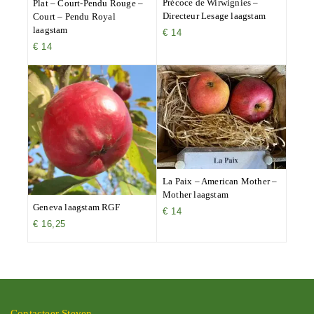
Précoce de Wirwignies –
Plat – Court-Pendu Rouge –
Directeur Lesage laagstam
Court – Pendu Royal
laagstam
€
14
€
14
La Paix – American Mother –
Mother laagstam
Geneva laagstam RGF
€
14
€
16,25
Contacteer Steven