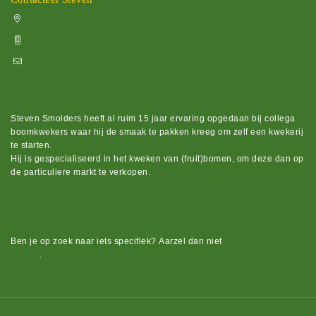
Vissenakenstraat 492, 3300 Tienen
+32 470 88 79 94
info@boomkwekerijhageland.be
Steven Smolders heeft al ruim 15 jaar ervaring opgedaan bij collega
boomkwekers waar hij de smaak te pakken kreeg om zelf een kwekerij
te starten.
Hij is gespecialiseerd in het kweken van (fruit)bomen, om deze dan op
de particuliere markt te verkopen.
Bekijk ons groot assortiment.
Ben je op zoek naar iets
specifiek?
Aarzel dan niet
om contact op te
nemen
.