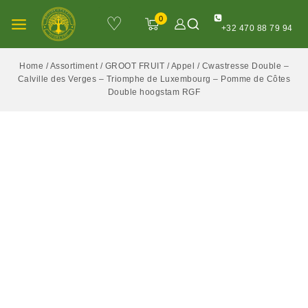
♡
0
+32 470 88 79 94
Home
/
Assortiment
/
GROOT FRUIT
/
Appel
/
Cwastresse Double –
Calville des Verges – Triomphe de Luxembourg – Pomme de Côtes
Double hoogstam RGF