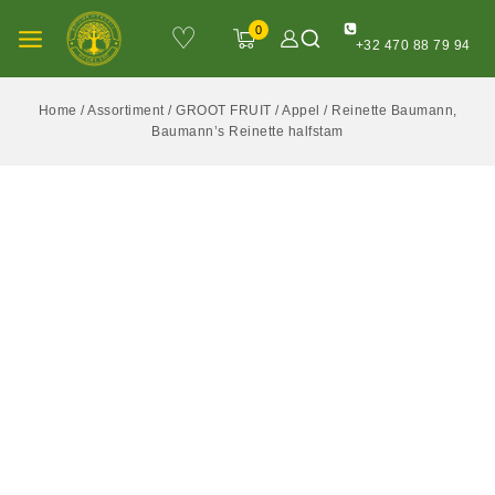
♡
0
+32 470 88 79 94
Home
/
Assortiment
/
GROOT FRUIT
/
Appel
/
Reinette Baumann,
Baumann’s Reinette halfstam