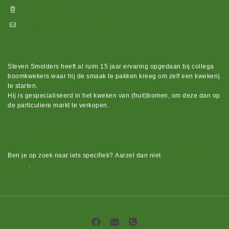
+32 470 88 79 94
info@boomkwekerijhageland.be
Steven Smolders heeft al ruim 15 jaar ervaring opgedaan bij collega
boomkwekers waar hij de smaak te pakken kreeg om zelf een kwekerij
te starten.
Hij is gespecialiseerd in het kweken van (fruit)bomen, om deze dan op
de particuliere markt te verkopen.
Bekijk ons groot assortiment.
Ben je op zoek naar iets
specifiek?
Aarzel dan niet
om contact op te
nemen
.