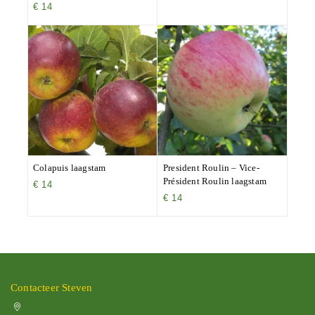
€
14
Colapuis laagstam
President Roulin – Vice-
Président Roulin laagstam
€
14
€
14
Contacteer Steven
Vissenakenstraat 492, 3300 Tienen