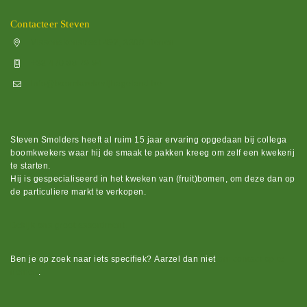
Contacteer Steven
Vissenakenstraat 492, 3300 Tienen
+32 470 88 79 94
info@boomkwekerijhageland.be
Steven Smolders heeft al ruim 15 jaar ervaring opgedaan bij collega
boomkwekers waar hij de smaak te pakken kreeg om zelf een kwekerij
te starten.
Hij is gespecialiseerd in het kweken van (fruit)bomen, om deze dan op
de particuliere markt te verkopen.
Bekijk ons groot assortiment.
Ben je op zoek naar iets
specifiek?
Aarzel dan niet
om contact op te
nemen
.