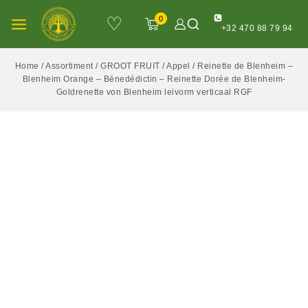
♡
0
+32 470 88 79 94
Home
/
Assortiment
/
GROOT FRUIT
/
Appel
/
Reinette de Blenheim –
Blenheim Orange – Bénedédictin – Reinette Dorée de Blenheim-
Goldrenette von Blenheim leivorm verticaal RGF