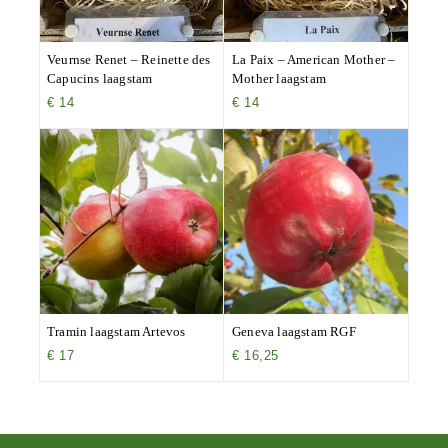
Veurnse Renet – Reinette des
La Paix – American Mother –
Capucins laagstam
Mother laagstam
€
14
€
14
Tramin laagstam Artevos
Geneva laagstam RGF
€
17
€
16,25