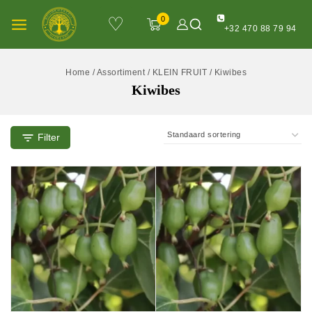
♡
0
+32 470 88 79 94
Home
/
Assortiment
/
KLEIN FRUIT
/
Kiwibes
Kiwibes
Filter