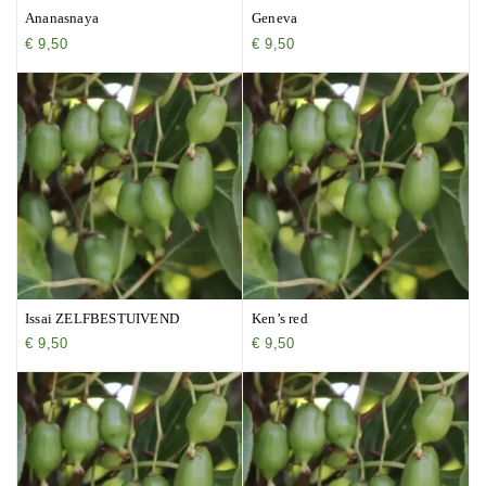
Ananasnaya
Geneva
€
9,50
€
9,50
Issai ZELFBESTUIVEND
Ken’s red
€
9,50
€
9,50