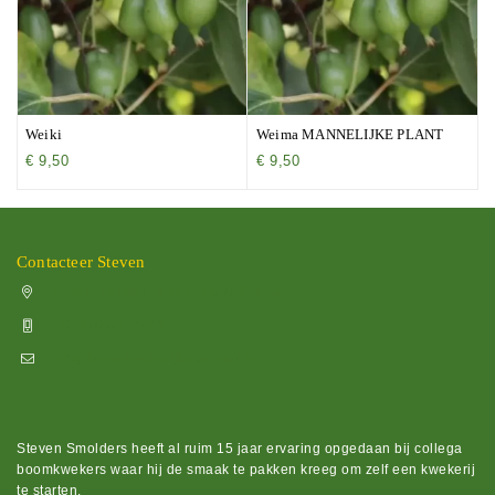
Weiki
Weima MANNELIJKE PLANT
€
9,50
€
9,50
Contacteer Steven
Vissenakenstraat 492, 3300 Tienen
+32 470 88 79 94
info@boomkwekerijhageland.be
Steven Smolders heeft al ruim 15 jaar ervaring opgedaan bij collega
boomkwekers waar hij de smaak te pakken kreeg om zelf een kwekerij
te starten.