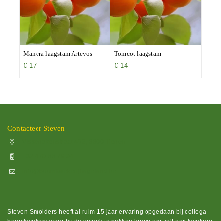
Manera laagstam Artevos
Tomcot laagstam
€
17
€
14
Contacteer Steven
Vissenakenstraat 492, 3300 Tienen
+32 470 88 79 94
info@boomkwekerijhageland.be
Steven Smolders heeft al ruim 15 jaar ervaring opgedaan bij collega