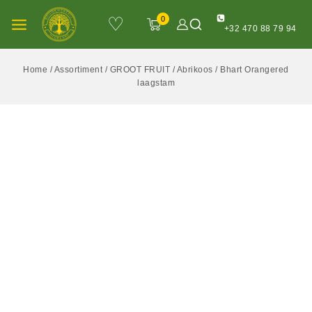
♡
0
+32 470 88 79 94
Home
/
Assortiment
/
GROOT FRUIT
/
Abrikoos
/
Bhart Orangered
laagstam