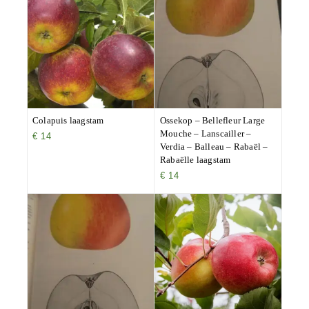
Colapuis laagstam
Ossekop – Bellefleur Large
Mouche – Lanscailler –
€
14
Verdia – Balleau – Rabaël –
Rabaëlle laagstam
€
14