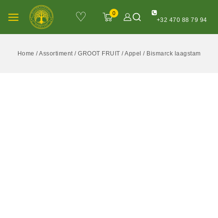
♡
0
+32 470 88 79 94
Home
/
Assortiment
/
GROOT FRUIT
/
Appel
/
Bismarck laagstam