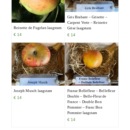
Gris Brabant – Grisette –
Carpent Verte – Reinette
Reinette de Fugelan laagstam
Grise laagstam
€
14
€
14
Joseph Musch laagstam
Franse Bellefleur – Bellefleur
Double – Belle-Fleur de
€
14
France – Double Bon
Pommier – Franc Bon
Pommier laagstam
€
14