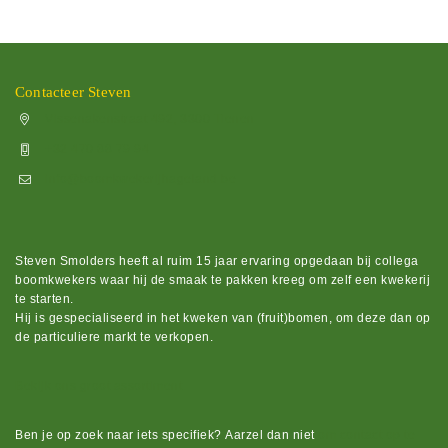
Contacteer Steven
Vissenakenstraat 492, 3300 Tienen
+32 470 88 79 94
info@boomkwekerijhageland.be
Steven Smolders heeft al ruim 15 jaar ervaring opgedaan bij collega
boomkwekers waar hij de smaak te pakken kreeg om zelf een kwekerij
te starten.
Hij is gespecialiseerd in het kweken van (fruit)bomen, om deze dan op
de particuliere markt te verkopen.
Bekijk ons groot assortiment.
Ben je op zoek naar iets
specifiek?
Aarzel dan niet
om contact op te