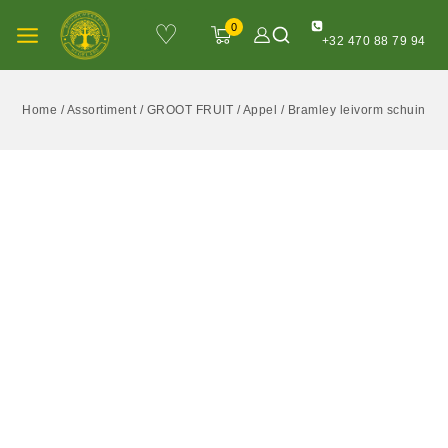
♡
0
+32 470 88 79 94
Home
/
Assortiment
/
GROOT FRUIT
/
Appel
/
Bramley leivorm schuin