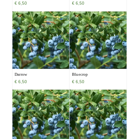
€
6,50
€
6,50
Darrow
Bluecrop
€
6,50
€
6,50