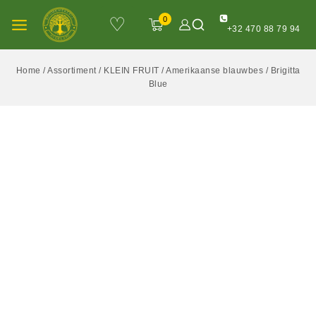
♡
0
+32 470 88 79 94
Home
/
Assortiment
/
KLEIN FRUIT
/
Amerikaanse blauwbes
/
Brigitta
Blue