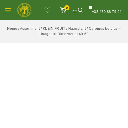
♡
0
+32 470 88 79 94
Home
/
Assortiment
/
KLEIN FRUIT
/
Haagplant
/
Carpinus betulus –
Haagbeuk Blote wortel 40-60