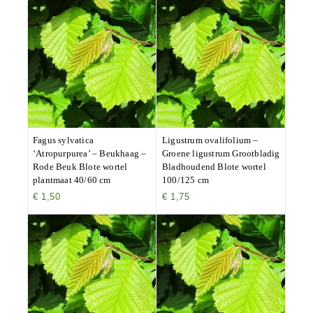
Fagus sylvatica
Ligustrum ovalifolium –
‘Atropurpurea’ – Beukhaag –
Groene ligustrum Grootbladig
Rode Beuk Blote wortel
Bladhoudend Blote wortel
plantmaat 40/60 cm
100/125 cm
€
1,50
€
1,75