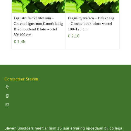
Ligustrum ovalifolium –
Fagus Sylvatica – Beukhaag
Groene ligustrum Grootbladig
– Groene beuk blote wortel
Bladhoudend Blote wortel
100-125 cm
80/100 cm
€
2,10
€
1,45
Contacteer Steven
Vissenakenstraat 492, 3300 Tienen
+32 470 88 79 94
info@boomkwekerijhageland.be
Steven Smolders heeft al ruim 15 jaar ervaring opgedaan bij collega