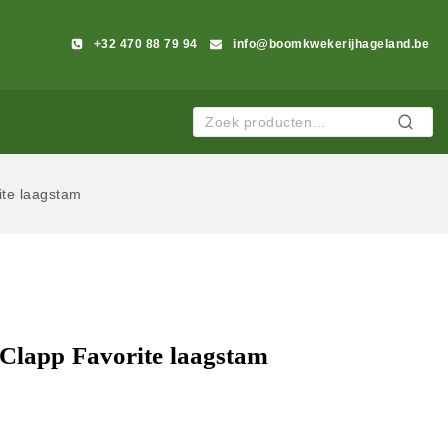
+32 470 88 79 94
info@boomkwekerijhageland.be
Zoeken
ite laagstam
 Clapp Favorite laagstam