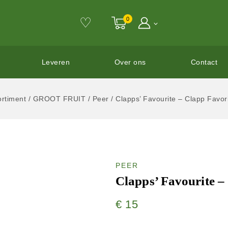
♡
0
Leveren
Over ons
Contact
ortiment
/
GROOT FRUIT
/
Peer
/
Clapps’ Favourite – Clapp Favor
PEER
Clapps’ Favourite –
€
15