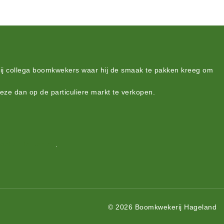
bij collega boomkwekers waar hij de smaak te pakken kreeg om
deze dan op de particuliere markt te verkopen.
act op te nemen
.
© 2026 Boomkwekerij Hageland