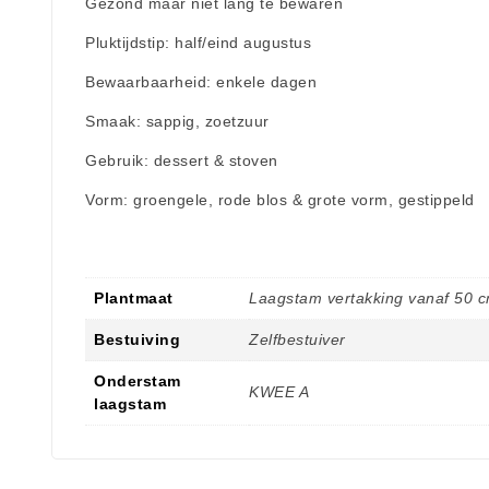
Gezond maar niet lang te bewaren
Pluktijdstip: half/eind augustus
Bewaarbaarheid: enkele dagen
Smaak: sappig, zoetzuur
Gebruik: dessert & stoven
Vorm: groengele, rode blos & grote vorm, gestippeld
Plantmaat
Laagstam vertakking vanaf 50 
Bestuiving
Zelfbestuiver
Onderstam
KWEE A
laagstam