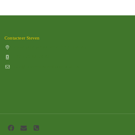
Contacteer Steven
Vissenakenstraat 492, 3300 Tienen
+32 470 88 79 94
info@boomkwekerijhageland.be