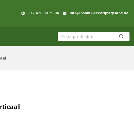
+32 470 88 79 94
info@boomkwekerijhageland.be
Zoeken
caal
rticaal