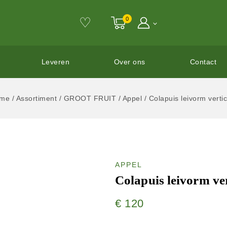
♡
0
Leveren
Over ons
Contact
me
/
Assortiment
/
GROOT FRUIT
/
Appel
/
Colapuis leivorm verti
APPEL
Colapuis leivorm ve
€
120