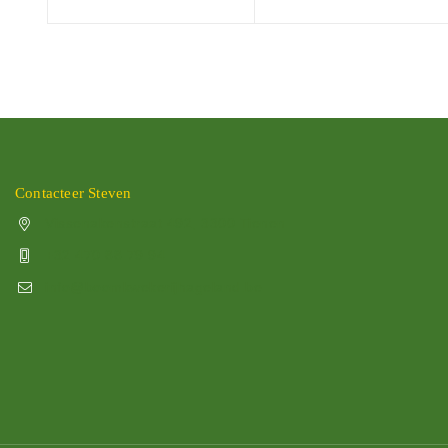
Contacteer Steven
Vissenakenstraat 492, 3300 Tienen
+32 470 88 79 94
info@boomkwekerijhageland.be