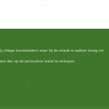
bij collega boomkwekers waar hij de smaak te pakken kreeg om
deze dan op de particuliere markt te verkopen.
act op te nemen
.