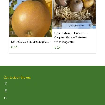
Gris Brabant – Grisette –
Carpent Verte – Reinette
Reinette de Flandre laagstam
Grise laagstam
€
14
€
14
Contacteer Steven
Vissenakenstraat 492, 3300 Tienen
+32 470 88 79 94
info@boomkwekerijhageland.be