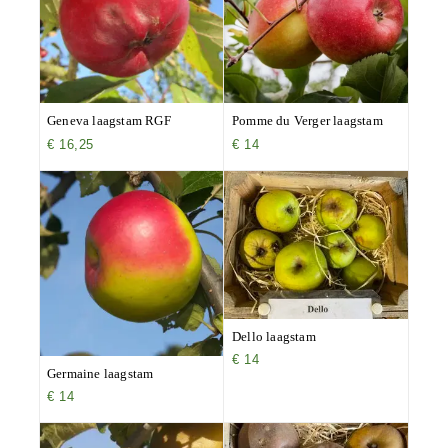
Geneva laagstam RGF
Pomme du Verger laagstam
€
16,25
€
14
Dello laagstam
€
14
Germaine laagstam
€
14