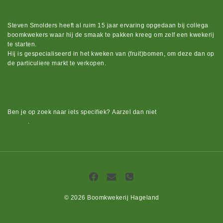
Steven Smolders heeft al ruim 15 jaar ervaring opgedaan bij collega
boomkwekers waar hij de smaak te pakken kreeg om zelf een kwekerij
te starten.
Hij is gespecialiseerd in het kweken van (fruit)bomen, om deze dan op
de particuliere markt te verkopen.
Bekijk ons groot assortiment.
Ben je op zoek naar iets
specifiek?
Aarzel dan niet
om contact op te
nemen
.
© 2026 Boomkwekerij Hageland