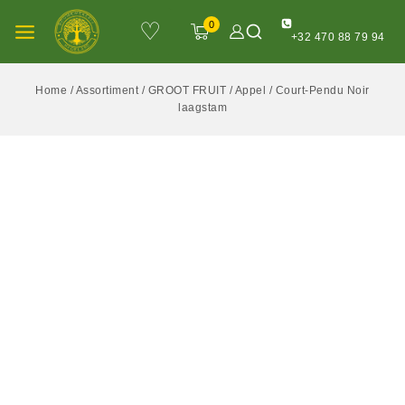
♡
0
+32 470 88 79 94
Home
/
Assortiment
/
GROOT FRUIT
/
Appel
/
Court-Pendu Noir
laagstam