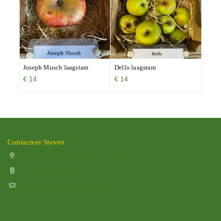
Joseph Musch laagstam
Dello laagstam
€
14
€
14
Contacteer Steven
Vissenakenstraat 492, 3300 Tienen
+32 470 88 79 94
info@boomkwekerijhageland.be