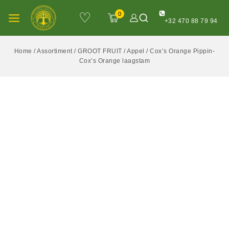
♡
0
+32 470 88 79 94
Home
/
Assortiment
/
GROOT FRUIT
/
Appel
/
Cox’s Orange Pippin-
Cox’s Orange laagstam