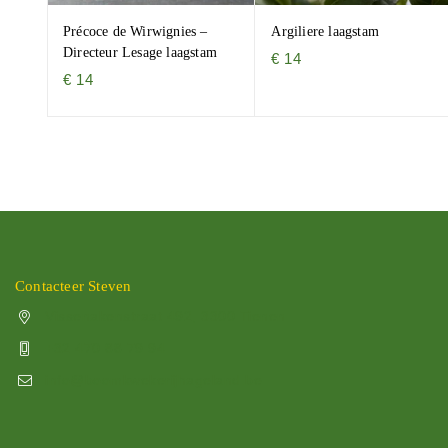
Précoce de Wirwignies –
Argiliere laagstam
Directeur Lesage laagstam
€
14
€
14
Contacteer Steven
Vissenakenstraat 492, 3300 Tienen
+32 470 88 79 94
info@boomkwekerijhageland.be