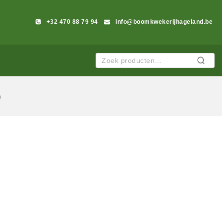
+32 470 88 79 94
info@boomkwekerijhageland.be
Zoeken
m