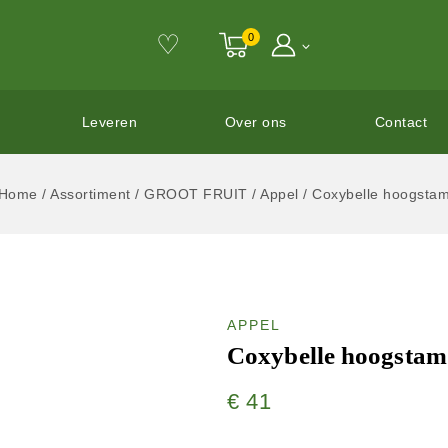
♡
0
Leveren
Over ons
Contact
Home
/
Assortiment
/
GROOT FRUIT
/
Appel
/
Coxybelle hoogsta
APPEL
Coxybelle hoogstam
€
41