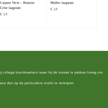
Carpent Verte – Reinette
Mother laagstam
Grise laagstam
€
14
€
14
bij collega boomkwekers waar hij de smaak te pakken kreeg om
deze dan op de particuliere markt te verkopen.