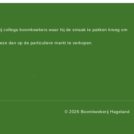
bij collega boomkwekers waar hij de smaak te pakken kreeg om
deze dan op de particuliere markt te verkopen.
act op te nemen
.
© 2026 Boomkwekerij Hageland