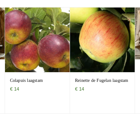
Colapuis laagstam
Reinette de Fugelan laagstam
€
14
€
14