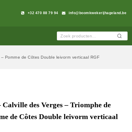
+32 470 88 79 94
info@boomkwekerijhageland.be
Zoeken
 – Pomme de Côtes Double leivorm verticaal RGF
 Calville des Verges – Triomphe de
 de Côtes Double leivorm verticaal