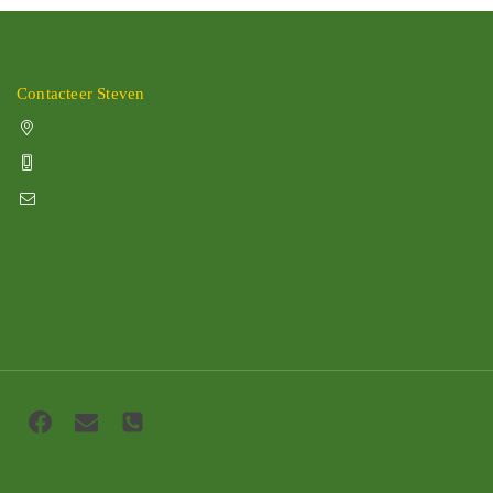
Contacteer Steven
Vissenakenstraat 492, 3300 Tienen
+32 470 88 79 94
info@boomkwekerijhageland.be