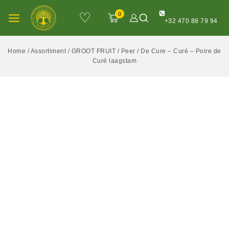
♡
0
+32 470 88 79 94
Home
/
Assortiment
/
GROOT FRUIT
/
Peer
/
De Cure – Curé – Poire de
Curé laagstam