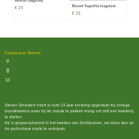
Meuris laagstam
Beurré Superfin laagstam
€
15
€
15
Contacteer Steven
Vissenakenstraat 492, 3300 Tienen
+32 470 88 79 94
info@boomkwekerijhageland.be
Steven Smolders heeft al ruim 15 jaar ervaring opgedaan bij collega
boomkwekers waar hij de smaak te pakken kreeg om zelf een kwekerij
te starten.
Hij is gespecialiseerd in het kweken van (fruit)bomen, om deze dan op
de particuliere markt te verkopen.