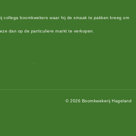
bij collega boomkwekers waar hij de smaak te pakken kreeg om
deze dan op de particuliere markt te verkopen.
act op te nemen
.
© 2026 Boomkwekerij Hageland