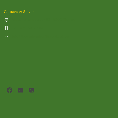
Contacteer Steven
Vissenakenstraat 492, 3300 Tienen
+32 470 88 79 94
info@boomkwekerijhageland.be