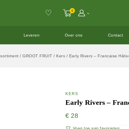
♡
0
Leveren
Over ons
Contact
sortiment
/
GROOT FRUIT
/
Kers
/
Early Rivers – Francaise Hâtiv
KERS
Early Rivers – Fran
€
28
Voeg toe aan favorieten