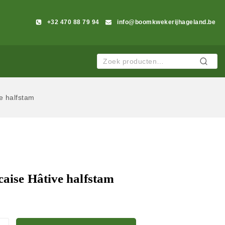
+32 470 88 79 94
info@boomkwekerijhageland.be
Zoeken
e halfstam
caise Hâtive halfstam