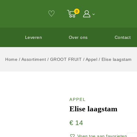
♡
0
Leveren
Over ons
Contact
Home
/
Assortiment
/
GROOT FRUIT
/
Appel
/
Elise laagstam
APPEL
Elise laagstam
€
14
Voeg toe aan favorieten