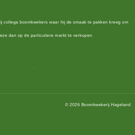
bij collega boomkwekers waar hij de smaak te pakken kreeg om
deze dan op de particuliere markt te verkopen.
act op te nemen
.
© 2026 Boomkwekerij Hageland