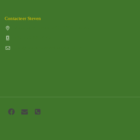
Contacteer Steven
Vissenakenstraat 492, 3300 Tienen
+32 470 88 79 94
info@boomkwekerijhageland.be