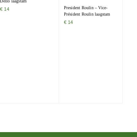
Dello laagstam
President Roulin – Vice-
€
14
Président Roulin laagstam
€
14