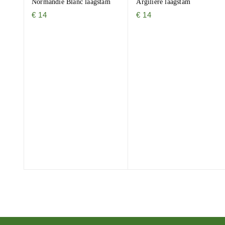
Normandie Blanc laagstam
Argiliere laagstam
€
14
€
14