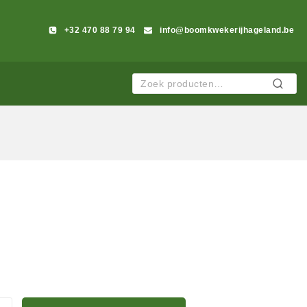
+32 470 88 79 94
info@boomkwekerijhageland.be
Zoeken