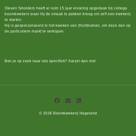
Steven Smolders heeft al ruim 15 jaar ervaring opgedaan bij collega
boomkwekers waar hij de smaak te pakken kreeg om zelf een kwekerij
te starten.
Hij is gespecialiseerd in het kweken van (fruit)bomen, om deze dan op
de particuliere markt te verkopen.
Bekijk ons groot assortiment.
Ben je op zoek naar iets
specifiek?
Aarzel dan niet
om contact op te
nemen
.
© 2026 Boomkwekerij Hageland