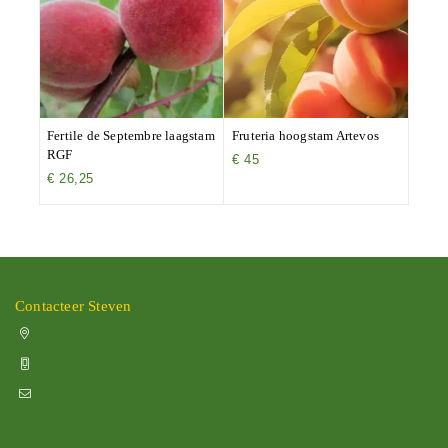
Fertile de Septembre laagstam
Fruteria hoogstam Artevos
RGF
€
45
€
26,25
Contacteer Steven
Vissenakenstraat 492, 3300 Tienen
+32 470 88 79 94
info@boomkwekerijhageland.be