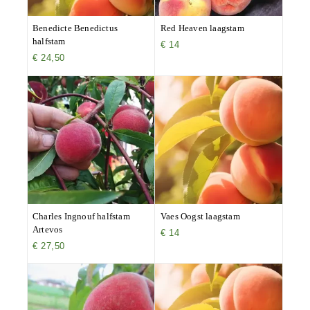
Benedicte Benedictus
Red Heaven laagstam
halfstam
€
14
€
24,50
Charles Ingnouf halfstam
Vaes Oogst laagstam
Artevos
€
14
€
27,50