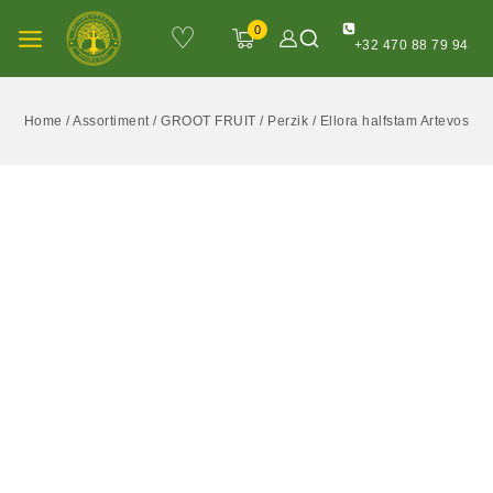
♡
0
+32 470 88 79 94
Home
/
Assortiment
/
GROOT FRUIT
/
Perzik
/
Ellora halfstam Artevos