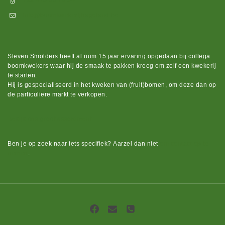
+32 470 88 79 94
info@boomkwekerijhageland.be
Steven Smolders heeft al ruim 15 jaar ervaring opgedaan bij collega
boomkwekers waar hij de smaak te pakken kreeg om zelf een kwekerij
te starten.
Hij is gespecialiseerd in het kweken van (fruit)bomen, om deze dan op
de particuliere markt te verkopen.
Bekijk ons groot assortiment.
Ben je op zoek naar iets
specifiek?
Aarzel dan niet
om contact op te
nemen
.