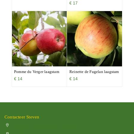
€
17
Pomme du Verger laagstam
Reinette de Fugelan laagstam
€
14
€
14
Contacteer Steven
Vissenakenstraat 492, 3300 Tienen