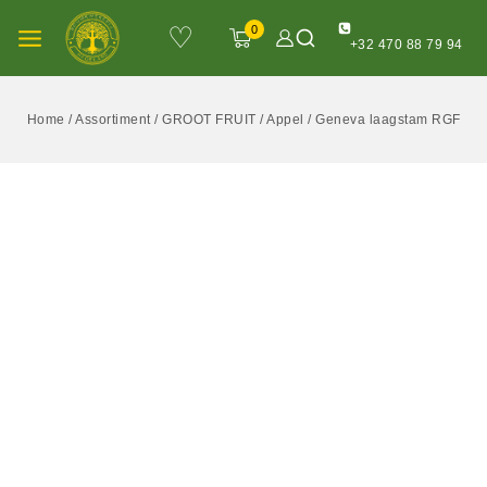
♡
0
+32 470 88 79 94
Home
/
Assortiment
/
GROOT FRUIT
/
Appel
/
Geneva laagstam RGF