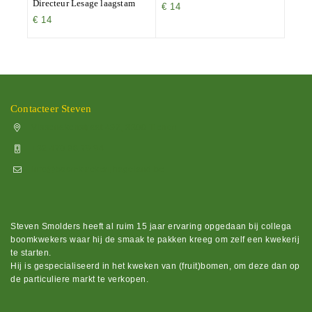
Directeur Lesage laagstam
€
14
€
14
Contacteer Steven
Vissenakenstraat 492, 3300 Tienen
+32 470 88 79 94
info@boomkwekerijhageland.be
Steven Smolders heeft al ruim 15 jaar ervaring opgedaan bij collega
boomkwekers waar hij de smaak te pakken kreeg om zelf een kwekerij
te starten.
Hij is gespecialiseerd in het kweken van (fruit)bomen, om deze dan op
de particuliere markt te verkopen.