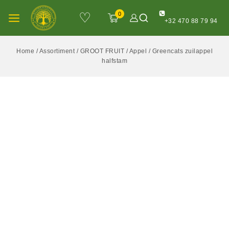
♡
0
+32 470 88 79 94
Home
/
Assortiment
/
GROOT FRUIT
/
Appel
/
Greencats zuilappel
halfstam