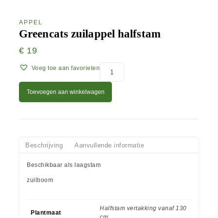
APPEL
Greencats zuilappel halfstam
€
19
Voeg toe aan favorieten
Toevoegen aan winkelwagen
Beschrijving
Aanvullende informatie
Beschikbaar als laagstam
zuilboom
Halfstam vertakking vanaf 130
Plantmaat
cm