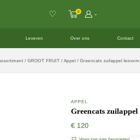
♡
0
Leveren
Over ons
Contact
Assortiment
/
GROOT FRUIT
/
Appel
/
Greencats zuilappel leivorm 
APPEL
Greencats zuilappel 
€
120
Voeg toe aan favorieten