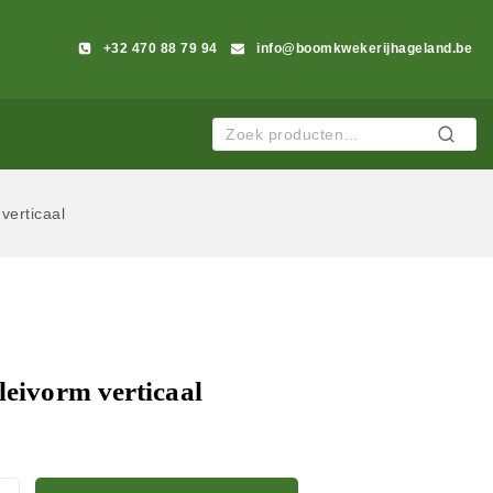
+32 470 88 79 94
info@boomkwekerijhageland.be
Zoeken
verticaal
leivorm verticaal