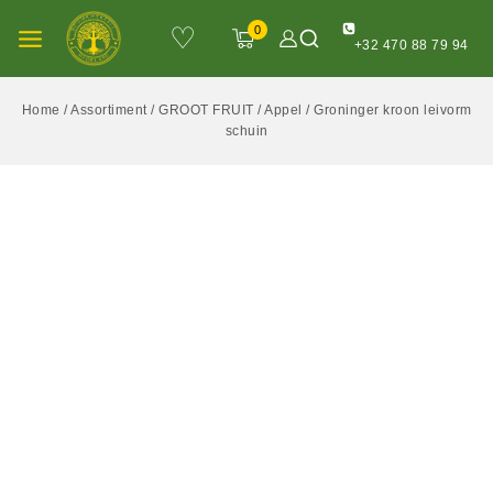
♡
0
+32 470 88 79 94
Home
/
Assortiment
/
GROOT FRUIT
/
Appel
/
Groninger kroon leivorm
schuin