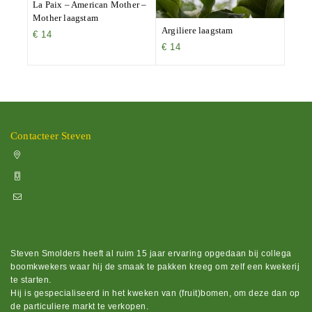
La Paix – American Mother –
Mother laagstam
Argiliere laagstam
€
14
€
14
Contacteer Steven
Vissenakenstraat 492, 3300 Tienen
+32 470 88 79 94
info@boomkwekerijhageland.be
Steven Smolders heeft al ruim 15 jaar ervaring opgedaan bij collega
boomkwekers waar hij de smaak te pakken kreeg om zelf een kwekerij
te starten.
Hij is gespecialiseerd in het kweken van (fruit)bomen, om deze dan op
de particuliere markt te verkopen.