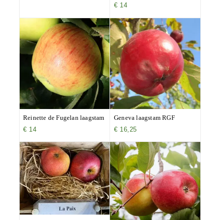
€
14
Reinette de Fugelan laagstam
Geneva laagstam RGF
€
14
€
16,25