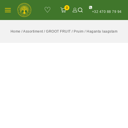
♡
0
+32 470 88 79 94
Home
/
Assortiment
/
GROOT FRUIT
/
Pruim
/
Haganta laagstam