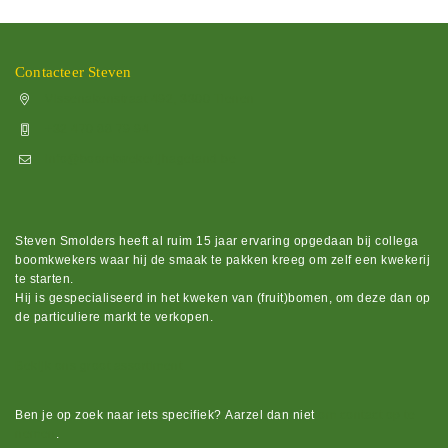
Contacteer Steven
Vissenakenstraat 492, 3300 Tienen
+32 470 88 79 94
info@boomkwekerijhageland.be
Steven Smolders heeft al ruim 15 jaar ervaring opgedaan bij collega
boomkwekers waar hij de smaak te pakken kreeg om zelf een kwekerij
te starten.
Hij is gespecialiseerd in het kweken van (fruit)bomen, om deze dan op
de particuliere markt te verkopen.
Bekijk ons groot assortiment.
Ben je op zoek naar iets
specifiek?
Aarzel dan niet
om contact op te
nemen
.