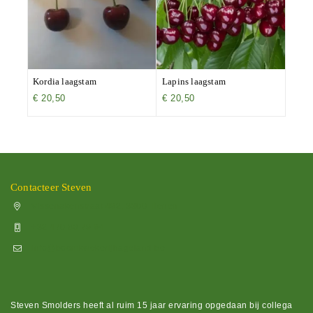
Kordia laagstam
Lapins laagstam
€
20,50
€
20,50
Contacteer Steven
Vissenakenstraat 492, 3300 Tienen
+32 470 88 79 94
info@boomkwekerijhageland.be
Steven Smolders heeft al ruim 15 jaar ervaring opgedaan bij collega