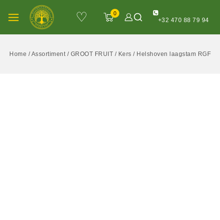
♡
0
+32 470 88 79 94
Home
/
Assortiment
/
GROOT FRUIT
/
Kers
/
Helshoven laagstam RGF