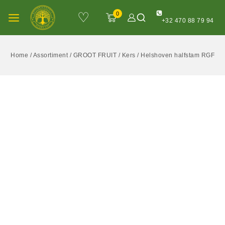
♡
0
+32 470 88 79 94
Home
/
Assortiment
/
GROOT FRUIT
/
Kers
/
Helshoven halfstam RGF