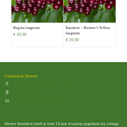
Regina laagstam
Kaaskers – Buttner’s Yellow
laagstam
€
20,50
€
20,50
Contacteer Steven
Vissenakenstraat 492, 3300 Tienen
+32 470 88 79 94
info@boomkwekerijhageland.be
Steven Smolders heeft al ruim 15 jaar ervaring opgedaan bij collega