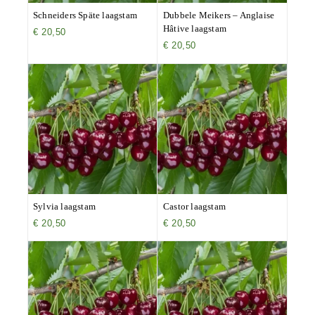
Schneiders Späte laagstam
Dubbele Meikers – Anglaise
Hâtive laagstam
€
20,50
€
20,50
Sylvia laagstam
Castor laagstam
€
20,50
€
20,50