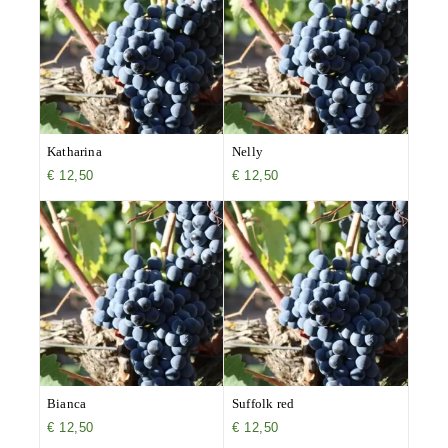
Katharina
Nelly
€
12,50
€
12,50
Bianca
Suffolk red
€
12,50
€
12,50