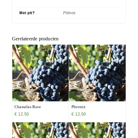
Met pit?
Pitloos
Gerelateerde producten
Chasselas Rose
Phoenix
€
12,50
€
12,50