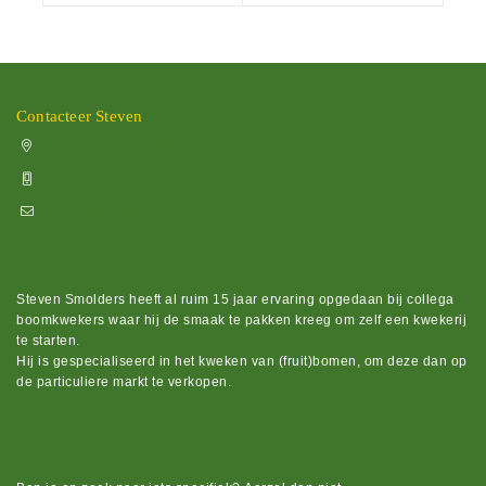
Contacteer Steven
Vissenakenstraat 492, 3300 Tienen
+32 470 88 79 94
info@boomkwekerijhageland.be
Steven Smolders heeft al ruim 15 jaar ervaring opgedaan bij collega
boomkwekers waar hij de smaak te pakken kreeg om zelf een kwekerij
te starten.
Hij is gespecialiseerd in het kweken van (fruit)bomen, om deze dan op
de particuliere markt te verkopen.
Bekijk ons groot assortiment.