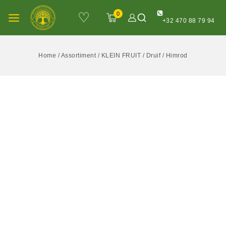
♡
0
+32 470 88 79 94
Home
/
Assortiment
/
KLEIN FRUIT
/
Druif
/
Himrod