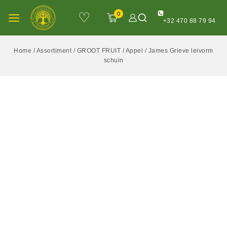
♡
0
+32 470 88 79 94
Home
/
Assortiment
/
GROOT FRUIT
/
Appel
/
James Grieve leivorm
schuin