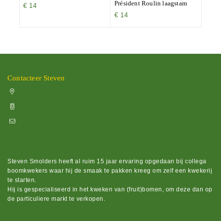
Président Roulin laagstam
€
14
€
14
Contacteer Steven
Vissenakenstraat 492, 3300 Tienen
+32 470 88 79 94
info@boomkwekerijhageland.be
Steven Smolders heeft al ruim 15 jaar ervaring opgedaan bij collega
boomkwekers waar hij de smaak te pakken kreeg om zelf een kwekerij
te starten.
Hij is gespecialiseerd in het kweken van (fruit)bomen, om deze dan op
de particuliere markt te verkopen.