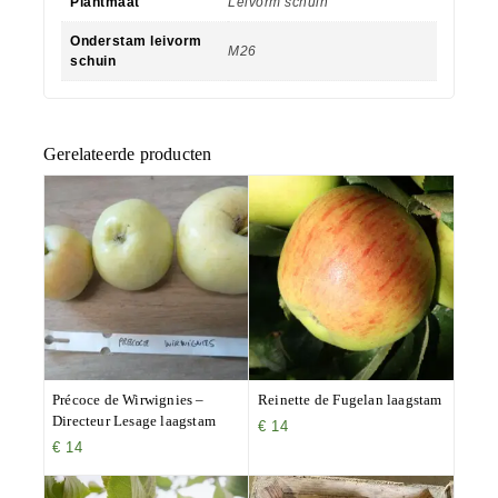
Plantmaat
Leivorm schuin
Onderstam leivorm
M26
schuin
Gerelateerde producten
Précoce de Wirwignies –
Reinette de Fugelan laagstam
Directeur Lesage laagstam
€
14
€
14