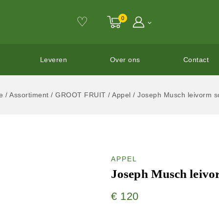
♡
0
Leveren
Over ons
Contact
e
/
Assortiment
/
GROOT FRUIT
/
Appel
/
Joseph Musch leivorm s
APPEL
Joseph Musch leivo
€
120