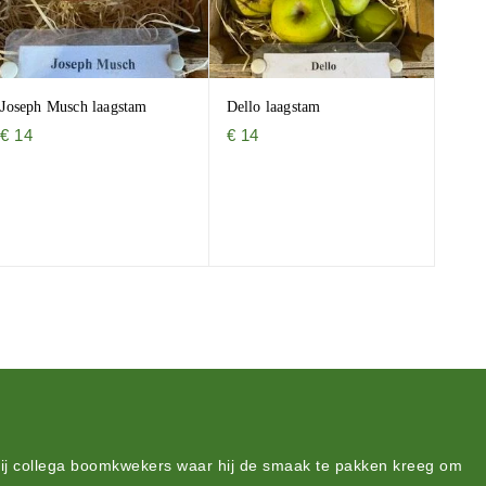
Joseph Musch laagstam
Dello laagstam
€
14
€
14
bij collega boomkwekers waar hij de smaak te pakken kreeg om