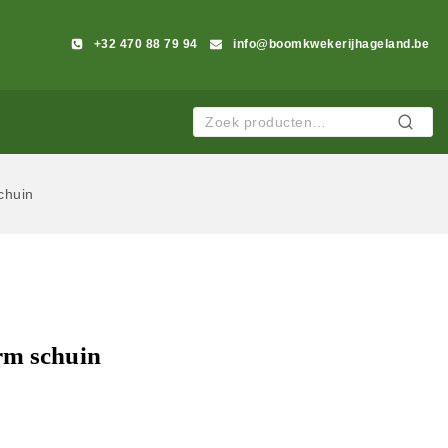
+32 470 88 79 94
info@boomkwekerijhageland.be
Zoeken
chuin
rm schuin