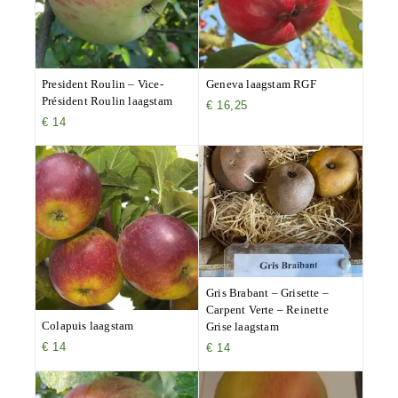
President Roulin – Vice-
Geneva laagstam RGF
Président Roulin laagstam
€
16,25
€
14
Gris Brabant – Grisette –
Carpent Verte – Reinette
Colapuis laagstam
Grise laagstam
€
14
€
14