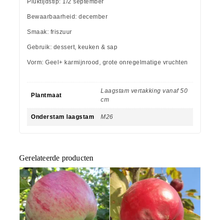
Pluktijdstip: 1/2 september
Bewaarbaarheid: december
Smaak: friszuur
Gebruik: dessert, keuken & sap
Vorm: Geel+ karmijnrood, grote onregelmatige vruchten
Laagstam vertakking vanaf 50
Plantmaat
cm
Onderstam laagstam
M26
Gerelateerde producten