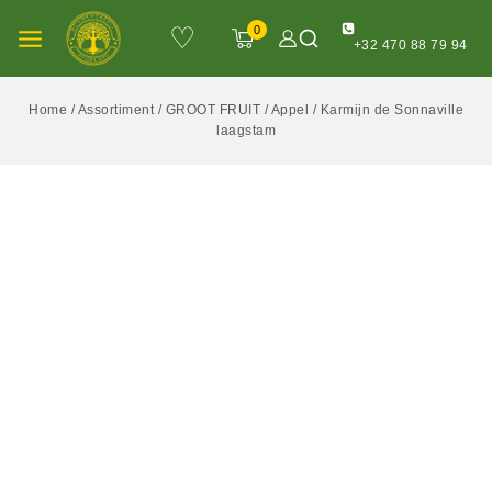
♡
0
+32 470 88 79 94
Home
/
Assortiment
/
GROOT FRUIT
/
Appel
/
Karmijn de Sonnaville
laagstam