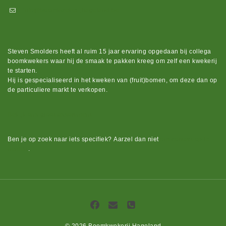
info@boomkwekerijhageland.be
Steven Smolders heeft al ruim 15 jaar ervaring opgedaan bij collega
boomkwekers waar hij de smaak te pakken kreeg om zelf een kwekerij
te starten.
Hij is gespecialiseerd in het kweken van (fruit)bomen, om deze dan op
de particuliere markt te verkopen.
Bekijk ons groot assortiment.
Ben je op zoek naar iets
specifiek?
Aarzel dan niet
om contact op te
nemen
.