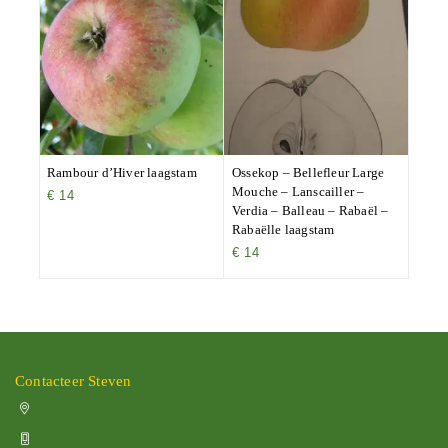
Rambour d’Hiver laagstam
Ossekop – Bellefleur Large
Mouche – Lanscailler –
€
14
Verdia – Balleau – Rabaël –
Rabaëlle laagstam
€
14
Contacteer Steven
Vissenakenstraat 492, 3300 Tienen
+32 470 88 79 94