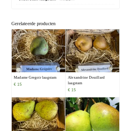
Gerelateerde producten
Madame Gregoir laagstam
Alexandrine Douillard
laagstam
€
15
€
15