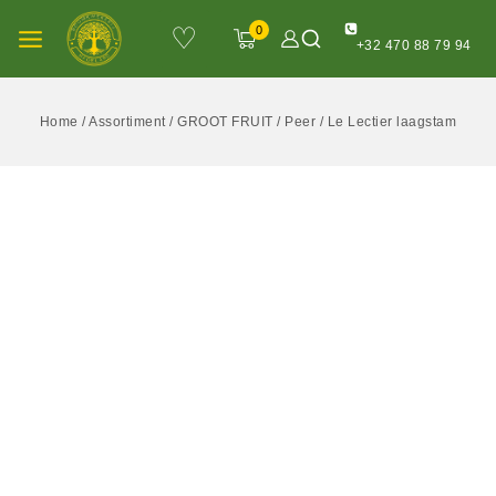
♡
0
+32 470 88 79 94
Home
/
Assortiment
/
GROOT FRUIT
/
Peer
/
Le Lectier laagstam