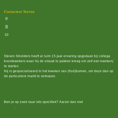
Contacteer Steven
Vissenakenstraat 492, 3300 Tienen
+32 470 88 79 94
info@boomkwekerijhageland.be
Steven Smolders heeft al ruim 15 jaar ervaring opgedaan bij collega
boomkwekers waar hij de smaak te pakken kreeg om zelf een kwekerij
te starten.
Hij is gespecialiseerd in het kweken van (fruit)bomen, om deze dan op
de particuliere markt te verkopen.
Bekijk ons groot assortiment.
Ben je op zoek naar iets
specifiek?
Aarzel dan niet
om contact op te
nemen
.