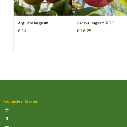
Argiliere laagstam
Geneva laagstam RGF
€
14
€
16,25
Contacteer Steven
Vissenakenstraat 492, 3300 Tienen
+32 470 88 79 94