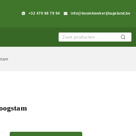
+32 470 88 79 94
info@boomkwekerijhageland.be
Zoeken
stam
hoogstam