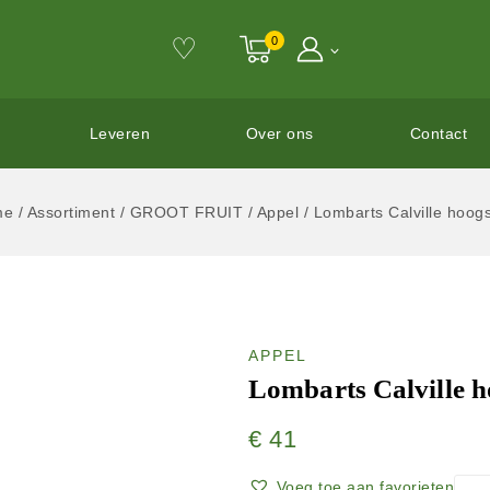
♡
0
Leveren
Over ons
Contact
me
/
Assortiment
/
GROOT FRUIT
/
Appel
/
Lombarts Calville hoog
APPEL
Lombarts Calville 
€
41
Voeg toe aan favorieten