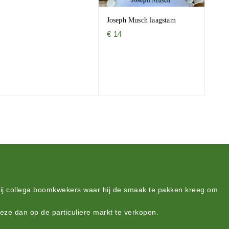
Joseph Musch laagstam
€
14
bij collega boomkwekers waar hij de smaak te pakken kreeg om
deze dan op de particuliere markt te verkopen.