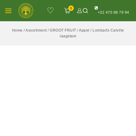
♡
0
+32 470 88 79 94
Home
/
Assortiment
/
GROOT FRUIT
/
Appel
/
Lombarts Calville
laagstam