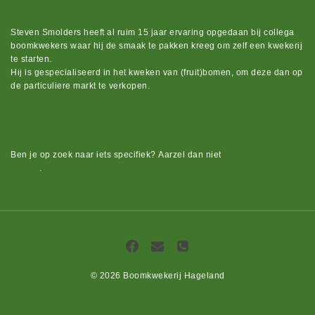
Steven Smolders heeft al ruim 15 jaar ervaring opgedaan bij collega
boomkwekers waar hij de smaak te pakken kreeg om zelf een kwekerij
te starten.
Hij is gespecialiseerd in het kweken van (fruit)bomen, om deze dan op
de particuliere markt te verkopen.
Bekijk ons groot assortiment.
Ben je op zoek naar iets
specifiek?
Aarzel dan niet
om contact op te
nemen
.
© 2026 Boomkwekerij Hageland