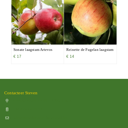
Sonate laagstam Artevos
Reinette de Fugelan laagstam
€
17
€
14
Contacteer Steven
Vissenakenstraat 492, 3300 Tienen
+32 470 88 79 94
info@boomkwekerijhageland.be