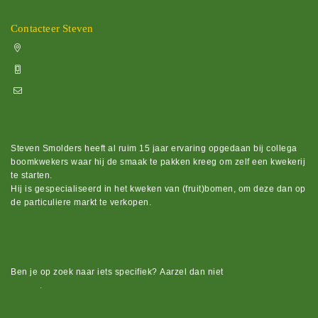
Contacteer Steven
Vissenakenstraat 492, 3300 Tienen
+32 470 88 79 94
info@boomkwekerijhageland.be
Steven Smolders heeft al ruim 15 jaar ervaring opgedaan bij collega
boomkwekers waar hij de smaak te pakken kreeg om zelf een kwekerij
te starten.
Hij is gespecialiseerd in het kweken van (fruit)bomen, om deze dan op
de particuliere markt te verkopen.
Bekijk ons groot assortiment.
Ben je op zoek naar iets
specifiek?
Aarzel dan niet
om contact op te
nemen
.