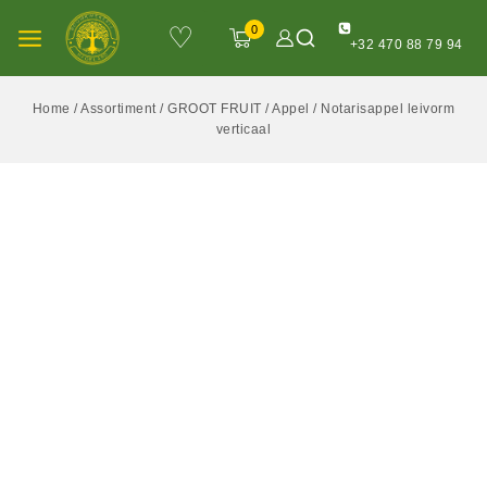
♡
0
+32 470 88 79 94
Home
/
Assortiment
/
GROOT FRUIT
/
Appel
/
Notarisappel leivorm
verticaal