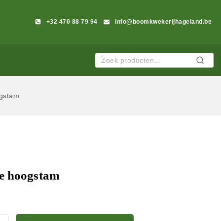
+32 470 88 79 94
info@boomkwekerijhageland.be
Zoeken
ogstam
e hoogstam