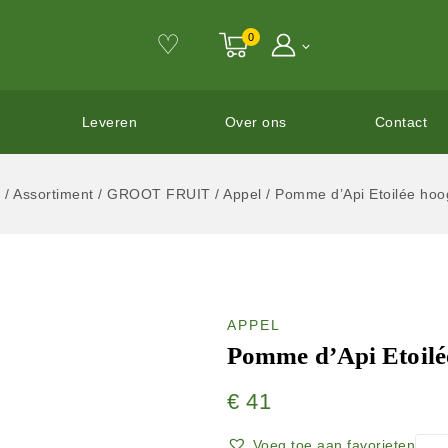
♡
0
Leveren
Over ons
Contact
e
/
Assortiment
/
GROOT FRUIT
/
Appel
/
Pomme d’Api Etoilée ho
APPEL
Pomme d’Api Etoilé
€
41
Voeg toe aan favorieten