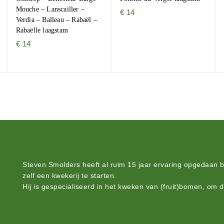
Mouche – Lanscailler –
€
14
Verdia – Balleau – Rabaël –
Rabaëlle laagstam
€
14
Steven Smolders heeft al ruim 15 jaar ervaring opgedaan 
zelf een kwekerij te starten.
Hij is gespecialiseerd in het kweken van (fruit)bomen, om 
Bekijk ons groot assortiment.