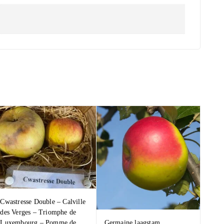
Cwastresse Double – Calville
des Verges – Triomphe de
Germaine laagstam
Luxembourg – Pomme de