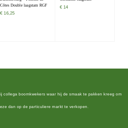
Côtes Double laagstam RGF
€
14
€
16,25
bij collega boomkwekers waar hij de smaak te pakken kreeg om
deze dan op de particuliere markt te verkopen.