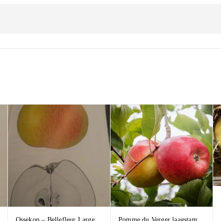
Ossekop – Bellefleur Large
Pomme du Verger laagstam