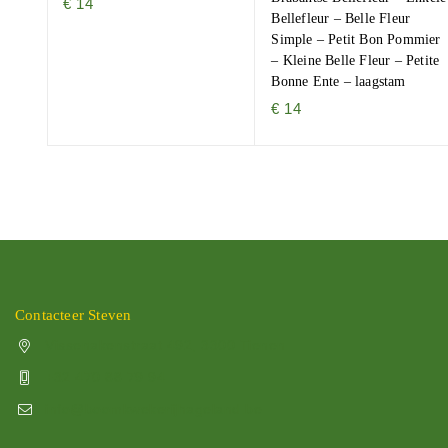
€
14
Bellefleur – Belle Fleur
Simple – Petit Bon Pommier
– Kleine Belle Fleur – Petite
Bonne Ente – laagstam
€
14
Contacteer Steven
Vissenakenstraat 492, 3300 Tienen
+32 470 88 79 94
info@boomkwekerijhageland.be