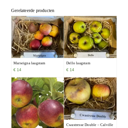
Gerelateerde producten
Marseigna laagstam
Dello laagstam
€
14
€
14
Cwastresse Double – Calville