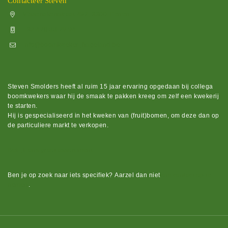
Contacteer Steven
Vissenakenstraat 492, 3300 Tienen
+32 470 88 79 94
info@boomkwekerijhageland.be
Steven Smolders heeft al ruim 15 jaar ervaring opgedaan bij collega
boomkwekers waar hij de smaak te pakken kreeg om zelf een kwekerij
te starten.
Hij is gespecialiseerd in het kweken van (fruit)bomen, om deze dan op
de particuliere markt te verkopen.
Bekijk ons groot assortiment.
Ben je op zoek naar iets
specifiek?
Aarzel dan niet
om contact op te
nemen
.