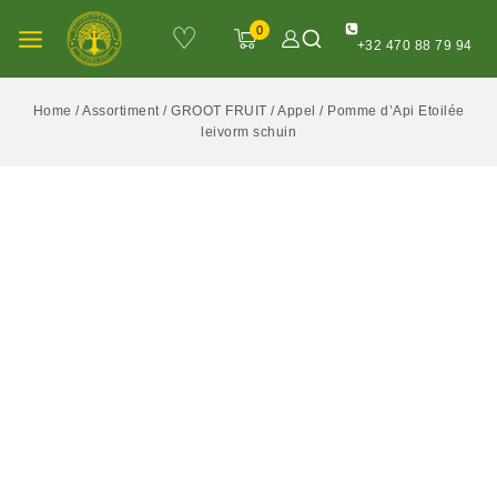
♡
0
+32 470 88 79 94
Home
/
Assortiment
/
GROOT FRUIT
/
Appel
/
Pomme d’Api Etoilée
leivorm schuin