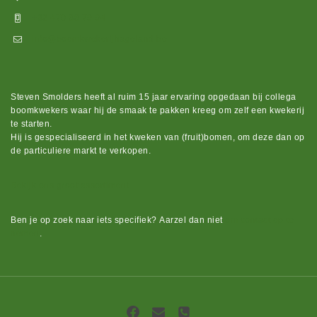
+32 470 88 79 94
info@boomkwekerijhageland.be
Steven Smolders heeft al ruim 15 jaar ervaring opgedaan bij collega
boomkwekers waar hij de smaak te pakken kreeg om zelf een kwekerij
te starten.
Hij is gespecialiseerd in het kweken van (fruit)bomen, om deze dan op
de particuliere markt te verkopen.
Bekijk ons groot assortiment.
Ben je op zoek naar iets
specifiek?
Aarzel dan niet
om contact op te
nemen
.