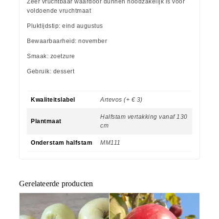
Zeer vruchtbaar waardoor dunnen noodzakelijk is voor
voldoende vruchtmaat
Pluktijdstip: eind augustus
Bewaarbaarheid: november
Smaak: zoetzure
Gebruik: dessert
Kwaliteitslabel
Artevos (+ € 3)
Halfstam vertakking vanaf 130
Plantmaat
cm
Onderstam halfstam
MM111
Gerelateerde producten