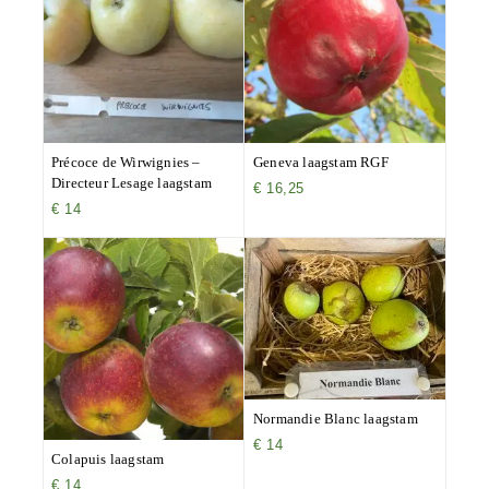
Précoce de Wirwignies –
Geneva laagstam RGF
Directeur Lesage laagstam
€
16,25
€
14
Normandie Blanc laagstam
€
14
Colapuis laagstam
€
14