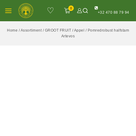
♡
0
+32 470 88 79 94
Home
/
Assortiment
/
GROOT FRUIT
/
Appel
/
Pomredrobust halfstam
Artevos