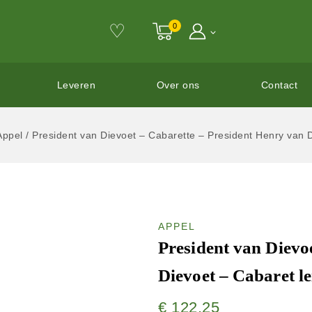
♡
0
Leveren
Over ons
Contact
Appel
/
President van Dievoet – Cabarette – President Henry van 
APPEL
President van Dievo
Dievoet – Cabaret l
€
122,25