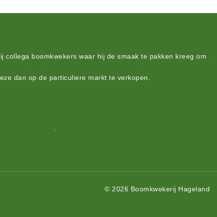
bij collega boomkwekers waar hij de smaak te pakken kreeg om
deze dan op de particuliere markt te verkopen.
act op te nemen
.
© 2026 Boomkwekerij Hageland