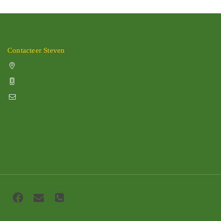
Contacteer Steven
Vissenakenstraat 492, 3300 Tienen
+32 470 88 79 94
info@boomkwekerijhageland.be