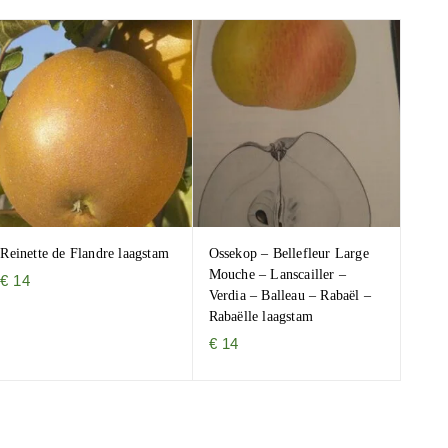
Reinette de Flandre laagstam
Ossekop – Bellefleur Large
Mouche – Lanscailler –
€
14
Verdia – Balleau – Rabaël –
Rabaëlle laagstam
€
14