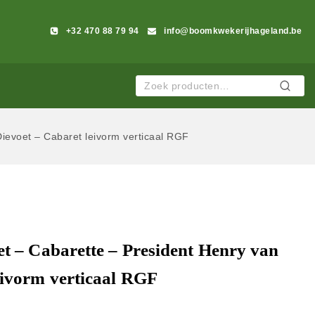
+32 470 88 79 94
info@boomkwekerijhageland.be
Zoeken
Dievoet – Cabaret leivorm verticaal RGF
et – Cabarette – President Henry van
eivorm verticaal RGF