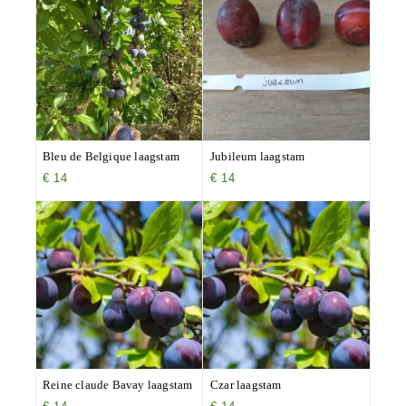
Bleu de Belgique laagstam
Jubileum laagstam
€
14
€
14
Reine claude Bavay laagstam
Czar laagstam