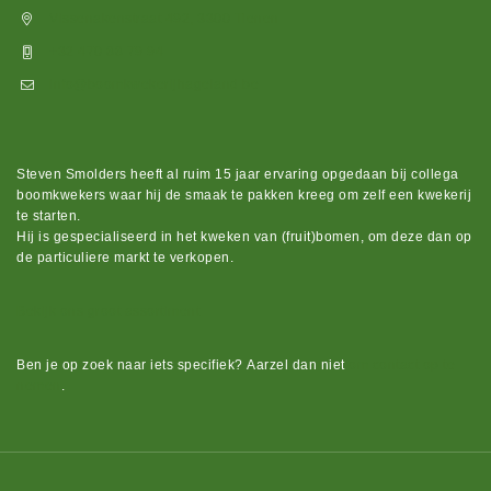
Vissenakenstraat 492, 3300 Tienen
+32 470 88 79 94
info@boomkwekerijhageland.be
Steven Smolders heeft al ruim 15 jaar ervaring opgedaan bij collega
boomkwekers waar hij de smaak te pakken kreeg om zelf een kwekerij
te starten.
Hij is gespecialiseerd in het kweken van (fruit)bomen, om deze dan op
de particuliere markt te verkopen.
Bekijk ons groot assortiment.
Ben je op zoek naar iets
specifiek?
Aarzel dan niet
om contact op te
nemen
.