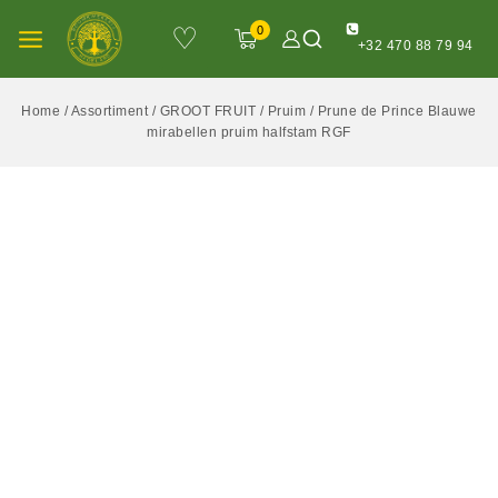
♡
0
+32 470 88 79 94
Home
/
Assortiment
/
GROOT FRUIT
/
Pruim
/
Prune de Prince Blauwe
mirabellen pruim halfstam RGF