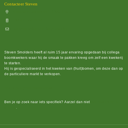
Contacteer Steven
Vissenakenstraat 492, 3300 Tienen
+32 470 88 79 94
info@boomkwekerijhageland.be
Steven Smolders heeft al ruim 15 jaar ervaring opgedaan bij collega
boomkwekers waar hij de smaak te pakken kreeg om zelf een kwekerij
te starten.
Hij is gespecialiseerd in het kweken van (fruit)bomen, om deze dan op
de particuliere markt te verkopen.
Bekijk ons groot assortiment.
Ben je op zoek naar iets
specifiek?
Aarzel dan niet
om contact op te
nemen
.