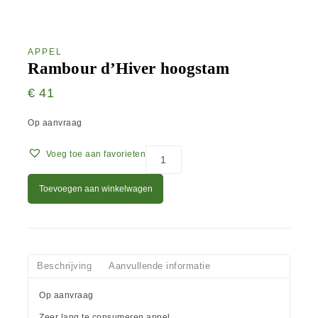
APPEL
Rambour d’Hiver hoogstam
€
41
Op aanvraag
Voeg toe aan favorieten
Toevoegen aan winkelwagen
Beschrijving
Aanvullende informatie
Op aanvraag
Zeer lang te consumeren appel