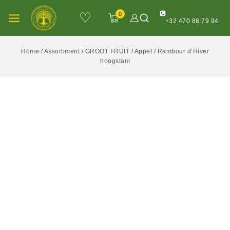
♡
0
+32 470 88 79 94
Home
/
Assortiment
/
GROOT FRUIT
/
Appel
/
Rambour d’Hiver
hoogstam