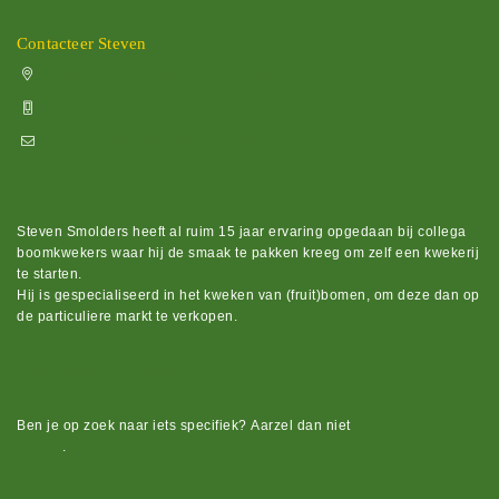
Contacteer Steven
Vissenakenstraat 492, 3300 Tienen
+32 470 88 79 94
info@boomkwekerijhageland.be
Steven Smolders heeft al ruim 15 jaar ervaring opgedaan bij collega
boomkwekers waar hij de smaak te pakken kreeg om zelf een kwekerij
te starten.
Hij is gespecialiseerd in het kweken van (fruit)bomen, om deze dan op
de particuliere markt te verkopen.
Bekijk ons groot assortiment.
Ben je op zoek naar iets
specifiek?
Aarzel dan niet
om contact op te
nemen
.