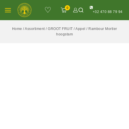
♡
0
+32 470 88 79 94
Home
/
Assortiment
/
GROOT FRUIT
/
Appel
/
Rambour Mortier
hoogstam