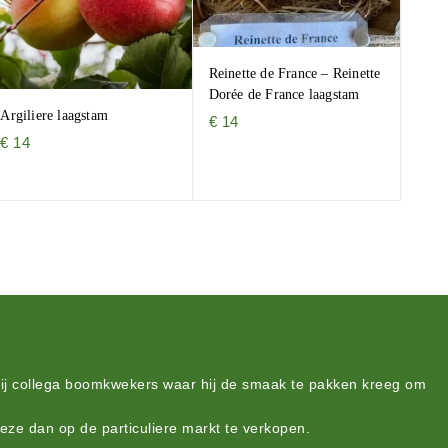
Reinette de France – Reinette
Dorée de France laagstam
Argiliere laagstam
€
14
€
14
bij collega boomkwekers waar hij de smaak te pakken kreeg om
deze dan op de particuliere markt te verkopen.