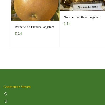
Normandie Blanc laagstam
€
14
Reinette de Flandre laagstam
€
14
Contacteer Steven
Vissenakenstraat 492, 3300 Tienen
+32 470 88 79 94