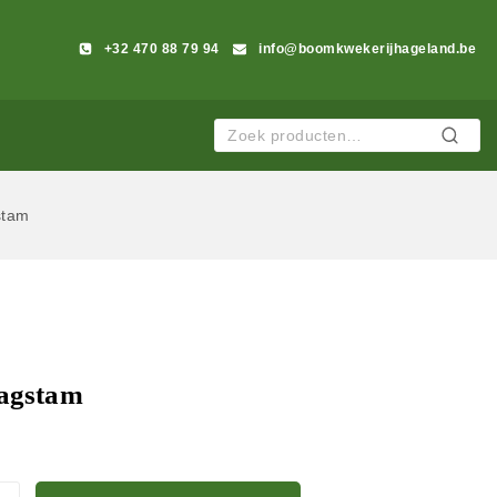
+32 470 88 79 94
info@boomkwekerijhageland.be
Zoeken
stam
aagstam