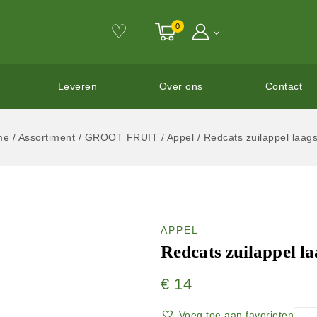
♡
0
Leveren
Over ons
Contact
me
/
Assortiment
/
GROOT FRUIT
/
Appel
/
Redcats zuilappel laag
APPEL
Redcats zuilappel l
€
14
Voeg toe aan favorieten