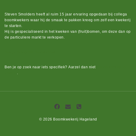
Steven Smolders heeft al ruim 15 jaar ervaring opgedaan bij collega
boomkwekers waar hij de smaak te pakken kreeg om zelf een kwekerij
te starten.
Hij is gespecialiseerd in het kweken van (fruit)bomen, om deze dan op
de particuliere markt te verkopen.
Bekijk ons groot assortiment.
Ben je op zoek naar iets
specifiek?
Aarzel dan niet
om contact op te
nemen
.
© 2026 Boomkwekerij Hageland