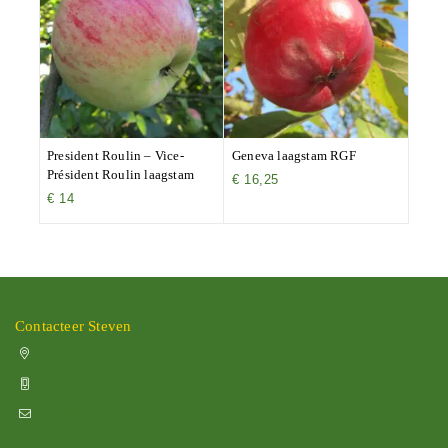
President Roulin – Vice-
Geneva laagstam RGF
Président Roulin laagstam
€
16,25
€
14
Contacteer Steven
Vissenakenstraat 492, 3300 Tienen
+32 470 88 79 94
info@boomkwekerijhageland.be