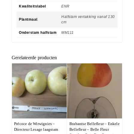
Kwaliteitslabel
ENR
Halfstam vertakking vanaf 130
Plantmaat
cm
Onderstam halfstam
MM111
Gerelateerde producten
Précoce de Wirwignies –
Brabantse Bellefleur – Enkele
Directeur Lesage laagstam
Bellefleur – Belle Fleur