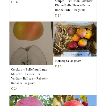
Simple – Petit Bon Pommier –
€
14
Kleine Belle Fleur – Petite
Bonne Ente – laagstam
€
14
Marseigna laagstam
€
14
Ossekop – Bellefleur Large
Mouche – Lanscailler –
Verdia – Balleau – Rabaël –
Rabaëlle laagstam
€
14