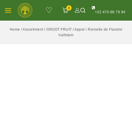
♡
0
+32 470 88 79 94
Home
/
Assortiment
/
GROOT FRUIT
/
Appel
/
Reinette de Flandre
halfstam