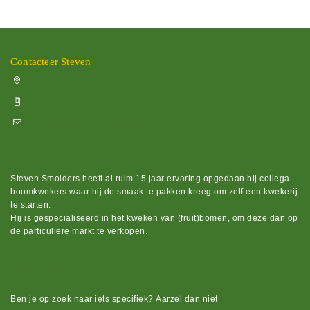
Contacteer Steven
Vissenakenstraat 492, 3300 Tienen
+32 470 88 79 94
info@boomkwekerijhageland.be
Steven Smolders heeft al ruim 15 jaar ervaring opgedaan bij collega
boomkwekers waar hij de smaak te pakken kreeg om zelf een kwekerij
te starten.
Hij is gespecialiseerd in het kweken van (fruit)bomen, om deze dan op
de particuliere markt te verkopen.
Bekijk ons groot assortiment.
Ben je op zoek naar iets
specifiek?
Aarzel dan niet
om contact op te