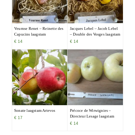
Veurnse Renet – Reinette des
Jacques Lebel – Jacob Lebel
Capucins laagstam
– Double des Vosges laagstam
€
14
€
14
Sonate laagstam Artevos
Précoce de Wirwignies –
Directeur Lesage laagstam
€
17
€
14