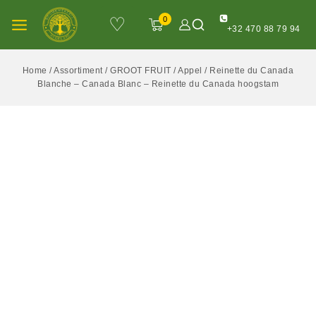
♡
0
+32 470 88 79 94
Home
/
Assortiment
/
GROOT FRUIT
/
Appel
/
Reinette du Canada
Blanche – Canada Blanc – Reinette du Canada hoogstam