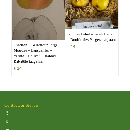
Jacques Lebel – Jacob Lebel
– Double des Vosges laagstam
Ossekop – Bellefleur Large
€
14
Mouche – Lanscailler –
Verdia – Balleau – Rabaël –
Rabaëlle laagstam
€
14
Contacteer Steven
Vissenakenstraat 492, 3300 Tienen
+32 470 88 79 94