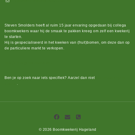
info@boomkwekerijhageland.be
Steven Smolders heeft al ruim 15 jaar ervaring opgedaan bij collega
boomkwekers waar hij de smaak te pakken kreeg om zelf een kwekerij
te starten.
Hij is gespecialiseerd in het kweken van (fruit)bomen, om deze dan op
de particuliere markt te verkopen.
Bekijk ons groot assortiment.
Ben je op zoek naar iets
specifiek?
Aarzel dan niet
om contact op te
nemen
.
© 2026 Boomkwekerij Hageland