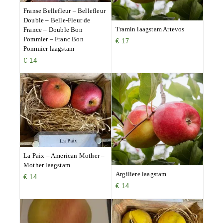
Franse Bellefleur – Bellefleur
Double – Belle-Fleur de
Tramin laagstam Artevos
France – Double Bon
Pommier – Franc Bon
€
17
Pommier laagstam
€
14
La Paix – American Mother –
Mother laagstam
Argiliere laagstam
€
14
€
14