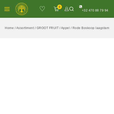
♡
0
+32 470 88 79 94
Home
/
Assortiment
/
GROOT FRUIT
/
Appel
/
Rode Boskoop laagstam