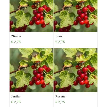
Zitavia
Bona
€
2,75
€
2,75
Junifer
Rosetta
€
2,75
€
2,75