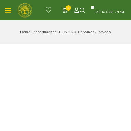
♡
0
+32 470 88 79 94
Home
/
Assortiment
/
KLEIN FRUIT
/
Aalbes
/
Rovada