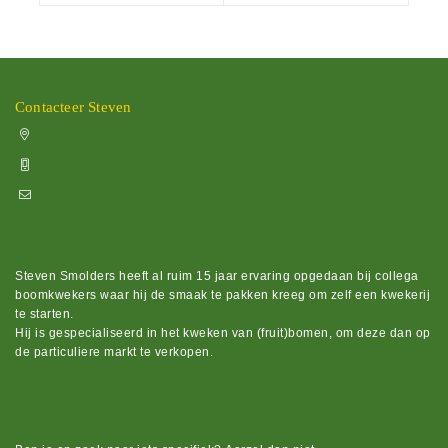
Contacteer Steven
Vissenakenstraat 492, 3300 Tienen
+32 470 88 79 94
info@boomkwekerijhageland.be
Steven Smolders heeft al ruim 15 jaar ervaring opgedaan bij collega
boomkwekers waar hij de smaak te pakken kreeg om zelf een kwekerij
te starten.
Hij is gespecialiseerd in het kweken van (fruit)bomen, om deze dan op
de particuliere markt te verkopen.
Bekijk ons groot assortiment.