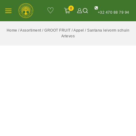
♡
0
+32 470 88 79 94
Home
/
Assortiment
/
GROOT FRUIT
/
Appel
/
Santana leivorm schuin
Artevos