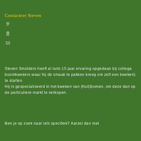
Contacteer Steven
Vissenakenstraat 492, 3300 Tienen
+32 470 88 79 94
info@boomkwekerijhageland.be
Steven Smolders heeft al ruim 15 jaar ervaring opgedaan bij collega
boomkwekers waar hij de smaak te pakken kreeg om zelf een kwekerij
te starten.
Hij is gespecialiseerd in het kweken van (fruit)bomen, om deze dan op
de particuliere markt te verkopen.
Bekijk ons groot assortiment.
Ben je op zoek naar iets
specifiek?
Aarzel dan niet
om contact op te
nemen
.