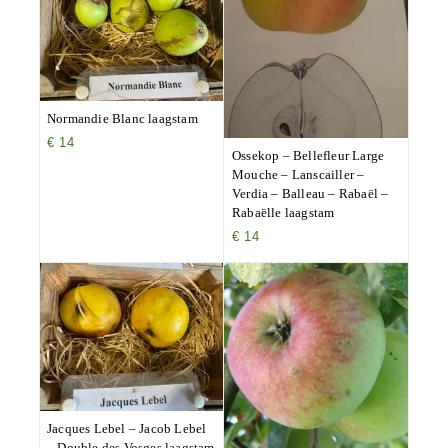
Normandie Blanc laagstam
€
14
Ossekop – Bellefleur Large
Mouche – Lanscailler –
Verdia – Balleau – Rabaël –
Rabaëlle laagstam
€
14
Jacques Lebel – Jacob Lebel
– Double des Vosges laagstam