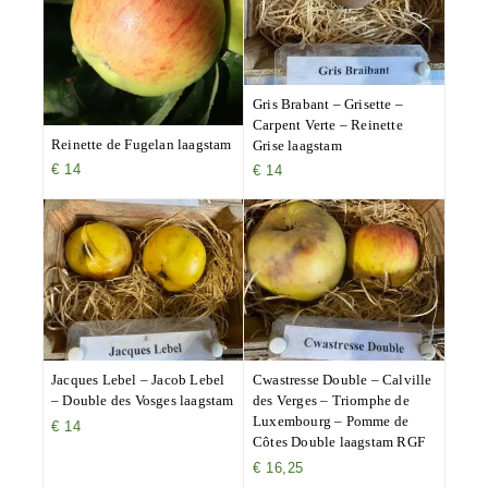
Gris Brabant – Grisette –
Carpent Verte – Reinette
Reinette de Fugelan laagstam
Grise laagstam
€
14
€
14
Jacques Lebel – Jacob Lebel
Cwastresse Double – Calville
– Double des Vosges laagstam
des Verges – Triomphe de
Luxembourg – Pomme de
€
14
Côtes Double laagstam RGF
€
16,25