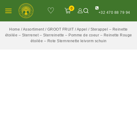
♡
0
+32 470 88 79 94
Home
/
Assortiment
/
GROOT FRUIT
/
Appel
/
Sterappel – Reinette
étoilée – Sterrenet – Sterreinette – Pomme de coeur – Reinette Rouge
étoilée – Rote Sternrenette leivorm schuin