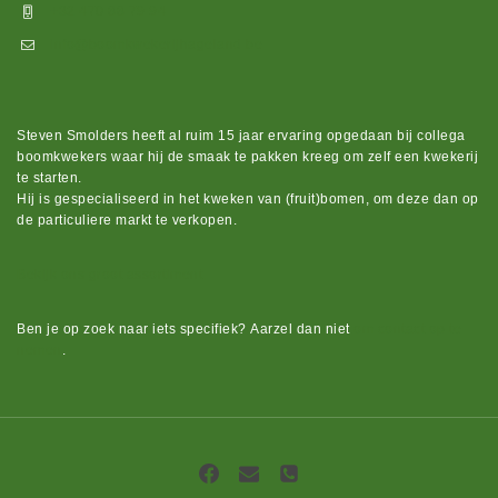
+32 470 88 79 94
info@boomkwekerijhageland.be
Steven Smolders heeft al ruim 15 jaar ervaring opgedaan bij collega
boomkwekers waar hij de smaak te pakken kreeg om zelf een kwekerij
te starten.
Hij is gespecialiseerd in het kweken van (fruit)bomen, om deze dan op
de particuliere markt te verkopen.
Bekijk ons groot assortiment.
Ben je op zoek naar iets
specifiek?
Aarzel dan niet
om contact op te
nemen
.